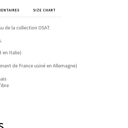
MENTAIRES
SIZE CHART
u de la collection OSAT.
s.
 en Italie)
venant de France usiné en Allemagne)
nais
fibre
s