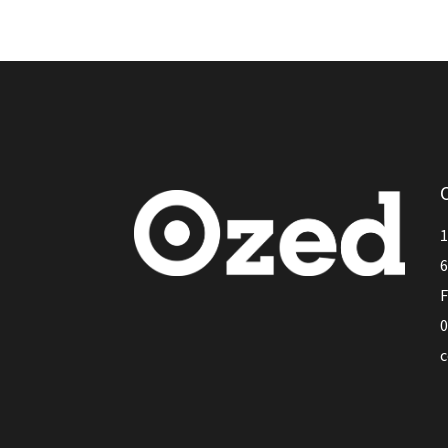
1
6
F
0